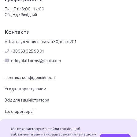
Пн. - Пт.: 8:00 - 17:00
Сб., Нд.: Вихідний
Контакти
м. Київ, вул Бориспільська 30, офіс 201
+38063 025 98 01
eddyplatforms@gmail.com
Політика конфіденційності
Угода з користувачем
Вхід для адміністратора
До старої версії
Ми використовуємо файли cookie, щоб
забезпечити вам найкращі враження на нашому