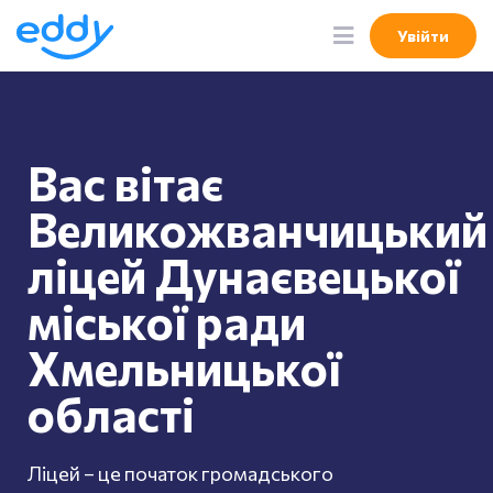
Увійти
Увійти
Вас вітає
Великожванчицький
ліцей Дунаєвецької
міської ради
Хмельницької
області
Ліцей – це початок громадського