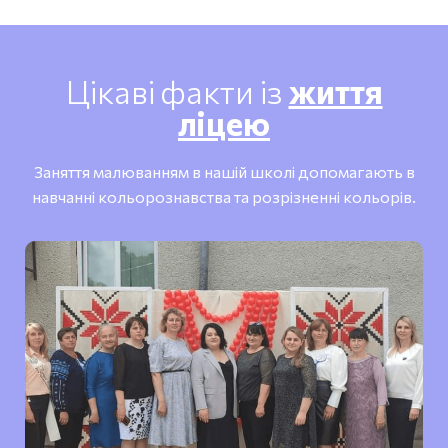
Цікаві факти із
життя
ліцею
Заняття малюванням в нашій школі допомагають в
навчанні кольорознавства та розрізненні кольорів.